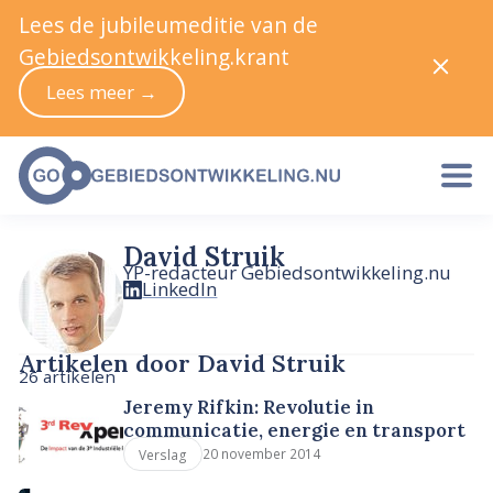
Lees de jubileumeditie van de
Gebiedsontwikkeling.krant
Lees meer →
David Struik
YP-redacteur Gebiedsontwikkeling.nu
LinkedIn
Artikelen door David Struik
26 artikelen
Jeremy Rifkin: Revolutie in
communicatie, energie en transport
20 november 2014
Verslag