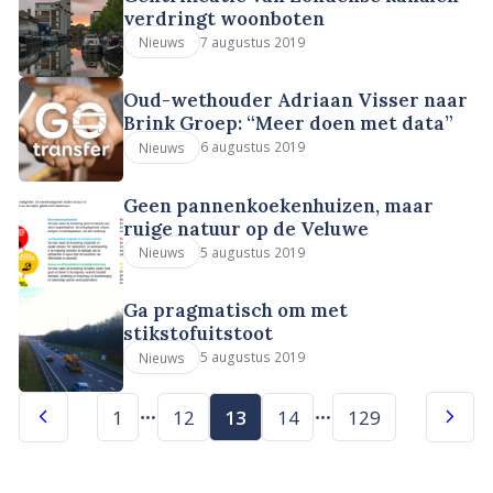
verdringt woonboten
7 augustus 2019
Nieuws
Oud-wethouder Adriaan Visser naar
Brink Groep: “Meer doen met data”
6 augustus 2019
Nieuws
Geen pannenkoekenhuizen, maar
ruige natuur op de Veluwe
5 augustus 2019
Nieuws
Ga pragmatisch om met
stikstofuitstoot
5 augustus 2019
Nieuws
1
12
13
14
129