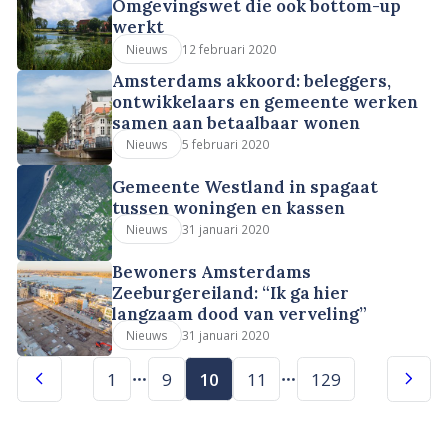
Omgevingswet die ook bottom-up
werkt
12 februari 2020
Nieuws
Amsterdams akkoord: beleggers,
ontwikkelaars en gemeente werken
samen aan betaalbaar wonen
5 februari 2020
Nieuws
Gemeente Westland in spagaat
tussen woningen en kassen
31 januari 2020
Nieuws
Bewoners Amsterdams
Zeeburgereiland: “Ik ga hier
langzaam dood van verveling”
31 januari 2020
Nieuws
1
9
10
11
129