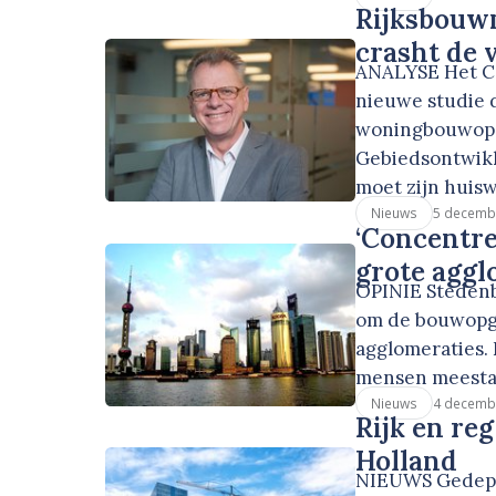
Rijksbouwm
crasht de 
ANALYSE Het Col
nieuwe studie 
woningbouwopg
Gebiedsontwikke
moet zijn huis
5 decemb
Nieuws
‘Concentre
grote aggl
OPINIE Stedenb
om de bouwopga
agglomeraties.
mensen meestal
4 decemb
Nieuws
Rijk en re
Holland
NIEUWS Gedepu