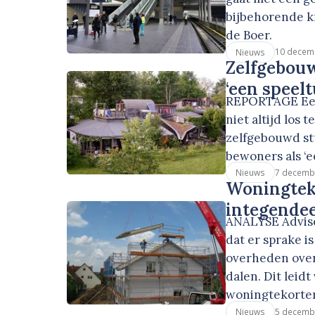
bijbehorende k
de Boer.
10 decem
Nieuws
Zelfgebouw
‘een speel
REPORTAGE Een 
niet altijd los
zelfgebouwd stu
bewoners als ‘e
7 decemb
Nieuws
Woningteko
integendee
ANALYSE Adviseu
dat er sprake i
overheden over
dalen. Dit lei
woningtekorte
5 decemb
Nieuws