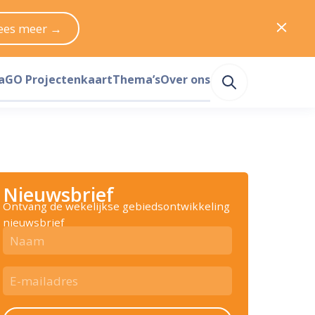
ees meer →
a
GO Projectenkaart
Thema’s
Over ons
Nieuwsbrief
Ontvang de wekelijkse gebiedsontwikkeling
nieuwsbrief