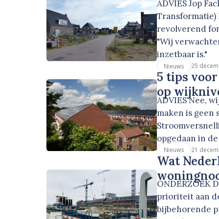
ADVIES Jop Fac
Transformatie) 
revolverend fo
"Wij verwachte
inzetbaar is."
25 decem
Nieuws
5 tips voo
op wijkniv
ADVIES Nee, wij
maken is geen 
Stroomversnelli
opgedaan in de 
21 decem
Nieuws
Wat Nederl
woningnoo
ONDERZOEK Duit
prioriteit aan 
bijbehorende p