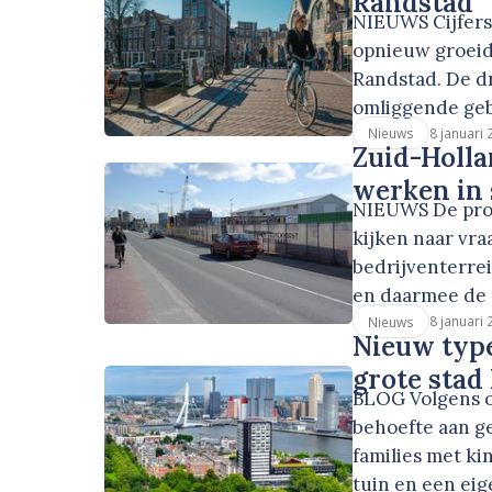
Randstad
NIEUWS Cijfers 
opnieuw groeid
Randstad. De d
omliggende ge
8 januari
Nieuws
Zuid-Holla
werken in
NIEUWS De prov
kijken naar vr
bedrijventerre
en daarmee de 
8 januari
Nieuws
Nieuw typ
grote stad
BLOG Volgens o
behoefte aan g
families met ki
tuin en een ei