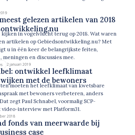
.
 2019
e meest gelezen artikelen van 2018
sontwikkeling.nu
ijken in vogelvlucht terug op 2018. Wat waren
en artikelen op Gebiedsontwikkeling.nu? Met
jgt u in één keer de belangrijkste feiten,
, meningen en discussies mee.
2 januari 2019
ws
bel: ontwikkel leefklimaat
 wijken met de bewoners
en moeten het leefklimaat van kwetsbare
nspraak met bewoners verbeteren, anders
 Dat zegt Paul Schnabel, voormalig SCP-
it video-interview met Platform31.
ber 2018
nd fonds van meerwaarde bij
usiness case