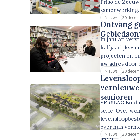
Friso de Zeeuw
samenwerking.
20 decem
Nieuws
Ontvang gr
Gebiedson
In januari vers
halfjaarlijkse 
projecten en o
uw adres door 
20 decem
Nieuws
Levensloop
vernieuwe
senioren
VERSLAG Eind n
serie ‘Over wo
levensloopbest
over hun vern
20 decem
Nieuws