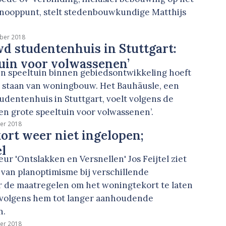
nooppunt, stelt stedenbouwkundige Matthijs
ber 2018
d studentenhuis in Stuttgart:
tuin voor volwassenen’
speeltuin binnen gebiedsontwikkeling hoeft
 te staan van woningbouw. Het Bauhäusle, een
dentenhuis in Stuttgart, voelt volgens de
en grote speeltuin voor volwassenen’.
er 2018
rt weer niet ingelopen;
l
r 'Ontslakken en Versnellen' Jos Feijtel ziet
s van planoptimisme bij verschillende
 de maatregelen om het woningtekort te laten
dt volgens hem tot langer aanhoudende
n.
er 2018