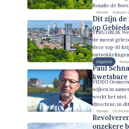
Rosalie de Boer
4 januari
Nieuws
Dit zijn d
op Gebied
TERUGBLIK We k
de meest gelez
deze top-10 kri
ontwikkelingen
Uitgelicht
Nieu
Paul Schna
kwetsbare
VIDEO Gemeent
wijken in same
werkt het niet.
directeur, in d
26 decem
Nieuws
Revolvere
onzekere b