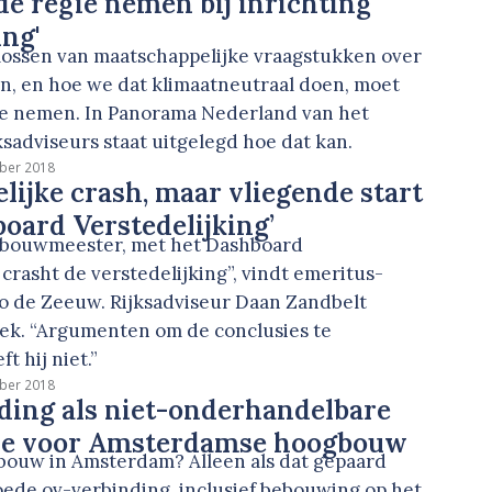
 de regie nemen bij inrichting
ng'
plossen van maatschappelijke vraagstukken over
, en hoe we dat klimaatneutraal doen, moet
gie nemen. In Panorama Nederland van het
ksadviseurs staat uitgelegd hoe dat kan.
ber 2018
elijke crash, maar vliegende start
oard Verstedelijking’
sbouwmeester, met het Dashboard
 crasht de verstedelijking”, vindt emeritus-
so de Zeeuw. Rijksadviseur Daan Zandbelt
iek. “Argumenten om de conclusies te
t hij niet.”
ber 2018
ding als niet-onderhandelbare
e voor Amsterdamse hoogbouw
uw in Amsterdam? Alleen als dat gepaard
oede ov-verbinding, inclusief bebouwing op het