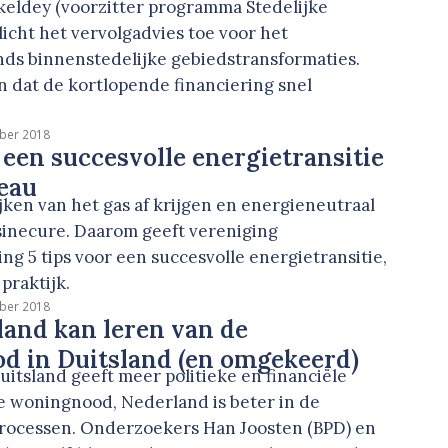
keldey (voorzitter programma Stedelijke
licht het vervolgadvies toe voor het
nds binnenstedelijke gebiedstransformaties.
n dat de kortlopende financiering snel
ber 2018
r een succesvolle energietransitie
eau
ken van het gas af krijgen en energieneutraal
sinecure. Daarom geeft vereniging
ng 5 tips voor een succesvolle energietransitie,
praktijk.
ber 2018
and kan leren van de
d in Duitsland (en omgekeerd)
sland geeft meer politieke en financiële
de woningnood, Nederland is beter in de
rocessen. Onderzoekers Han Joosten (BPD) en