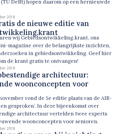
 (TU Delft) hopen daarom op een hernieuwde
ber 2018
atis de nieuwe editie van
twikkeling.krant
turen wij Gebiedsontwikkeling.krant, ons
mini-magazine over de belangrijkste inzichten,
nderzoeken in gebiedsontwikkeling. Geef hier
om de krant gratis te ontvangen!
ber 2018
bestendige architectuur:
nde woonconcepten voor
ovember vond de 5e editie plaats van de AIR-
nen gesproken’. In deze bijeenkomst over
endige architectuur vertelden twee experts
ieuwende woonconcepten voor senioren.
ber 2018