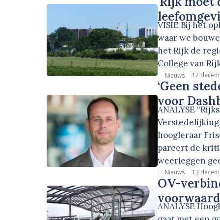
'Rijk moet
leefomgevi
VISIE Bij het o
waar we bouwen
het Rijk de re
College van Rij
17 decem
Nieuws
‘Geen sted
voor Dashb
ANALYSE “Rijk
Verstedelijking
hoogleraar Fri
pareert de krit
weerleggen geef
13 decem
Nieuws
OV-verbin
voorwaard
ANALYSE Hoogbo
gaat met een g