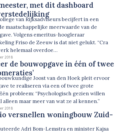
eester, met dit dashboard
verstedelijking
lege van Rijksadviseurs becijfert in een
de maatschappelijke meerwaarde van de
ave. Volgens emeritus-hoogleraar
ling Friso de Zeeuw is dat niet gelukt. “Cra
werk helemaal overdoe…
er 2018
er de bouwopgave in één of twee
omeraties’
ouwkundige Joost van den Hoek pleit ervoor
ve te realiseren via een of twee grote
 Eén probleem: “Psychologisch gezien willen
 alleen maar meer van wat ze al kennen.”
er 2018
gio versnellen woningbouw Zuid-
teerde Adri Bom-Lemstra en minister Kajsa