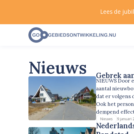
Lees de jub
Nieuws
Gebrek aan
NIEUWS Door ee
aantal nieuwbo
dat er volgens
Ook het person
dempend effect
9 januari
Nieuws
Nederlands