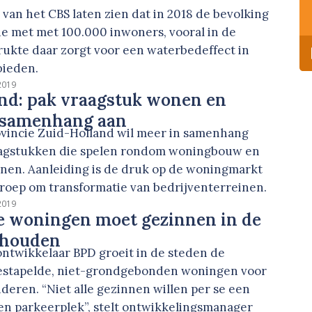
van het CBS laten zien dat in 2018 de bevolking
e met met 100.000 inwoners, vooral in de
rukte daar zorgt voor een waterbedeffect in
bieden.
 2019
nd: pak vraagstuk wonen en
 samenhang aan
incie Zuid-Holland wil meer in samenhang
aagstukken die spelen rondom woningbouw en
inen. Aanleiding is de druk op de woningmarkt
roep om transformatie van bedrijventerreinen.
 2019
e woningen moet gezinnen in de
 houden
ntwikkelaar BPD groeit in de steden de
estapelde, niet-grondgebonden woningen voor
nderen. “Niet alle gezinnen willen per se een
gen parkeerplek”, stelt ontwikkelingsmanager