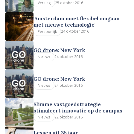
25 oktober 2016
Verslag
'Amsterdam moet flexibel omgaan
met nieuwe technologie'
24 oktober 2016
Persoonlijk
GO drone: New York
24 oktober 2016
Nieuws
GO drone: New York
24 oktober 2016
Nieuws
Slimme vastgoedstrategie
stimuleert innovatie op de campus
22 oktober 2016
Nieuws
Lessen uit 35 jaar