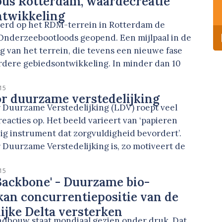
s Rotterdam, waardecreatie
ntwikkeling
werd op het RDM-terrein in Rotterdam de
nderzeebootloods geopend. Een mijlpaal in de
 van het terrein, die tevens een nieuwe fase
erdere gebiedsontwikkeling. In minder dan 10
15
r duurzame verstedelijking
 Duurzame Verstedelijking (LDV) roept veel
eacties op. Het beeld varieert van ‘papieren
dig instrument dat zorgvuldigheid bevordert’.
 Duurzame Verstedelijking is, zo motiveert de
15
Backbone' - Duurzame bio-
an concurrentiepositie van de
ijke Delta versterken
andbouw staat mondiaal gezien onder druk. Dat