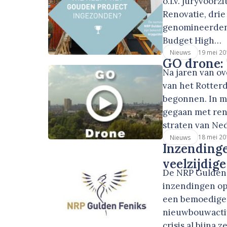
o.l.v. juryvoor
Renovatie, dri
genomineerden 
Budget High…
19 mei 20
Nieuws
GO drone:
Na jaren van ov
van het Rotter
begonnen. In m
gegaan met re
straten van Ne
18 mei 20
Nieuws
Inzendinge
veelzijdig
De NRP Gulden 
inzendingen op
een bemoedigen
nieuwbouwactiv
crisis al bijna 