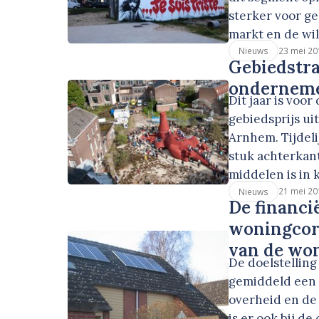
sterker voor g
markt en de wi
23 mei 20
Nieuws
Gebiedstra
ondernem
Dit jaar is voo
gebiedsprijs ui
Arnhem. Tijdeli
stuk achterkant
middelen is in
21 mei 20
Nieuws
De financi
woningcor
van de wo
De doelstelling
gemiddeld een 
overheid en de
is er ook bij d