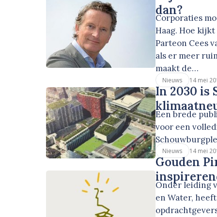
dan?
Corporaties mo
Haag. Hoe kijk
Parteon Cees v
als er meer ru
maakt de…
14 mei 20
Nieuws
In 2030 is
klimaatneu
Een brede publi
voor een volle
Schouwburgple
14 mei 20
Nieuws
Gouden Pir
inspirere
Onder leiding v
en Water, heeft
opdrachtgevers