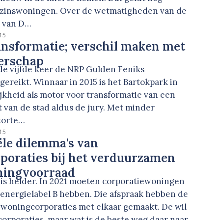
ezinswoningen. Over de wetmatigheden van de
l van D…
15
nsformatie; verschil maken met
erschap
r de vijfde keer de NRP Gulden Feniks
tgereikt. Winnaar in 2015 is het Bartokpark in
jkheid als motor voor transformatie van een
 van de stad aldus de jury. Met minder
 korte…
15
ële dilemma's van
poraties bij het verduurzamen
ningvoorraad
 is helder. In 2021 moeten corporatiewoningen
energielabel B hebben. Die afspraak hebben de
 woningcorporaties met elkaar gemaakt. De wil
e corporaties, maar wat is de beste weg daar naar