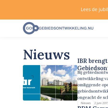
Lees de jub
Nieuws
IBR brengt
Gebiedsont
Bij gebiedsont
ontwikkeling va
omliggende ope
gebiedsontwikke
ongeacht de sc
2 juni 201
Nieuws