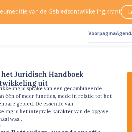
ileumeditie van de Gebiedsontwikkeling.krant
L
Voorpagina
Agend
 het Juridisch Handboek
wikkeling uit
wikkeling is sprake van een gecombineerde
n één of meer functies, mede in relatie tot het
nbare gebied. De essentie van
ling is het integrale karakter van de opgave,
haal waa…
5