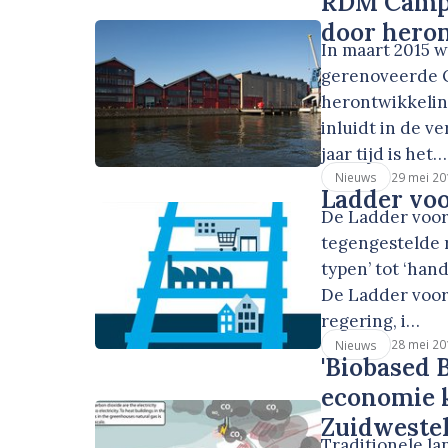
RDM Campu
door hero
In maart 2015 
gerenoveerde O
herontwikkeling
inluidt in de v
jaar tijd is het…
29 mei 20
Nieuws
Ladder voo
De Ladder voor
tegengestelde r
typen’ tot ‘han
De Ladder voor
regering, i…
28 mei 20
Nieuws
'Biobased 
economie k
Zuidwestel
Traditionele l