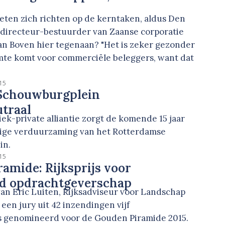
eten zich richten op de kerntaken, aldus Den
t directeur-bestuurder van Zaanse corporatie
an Boven hier tegenaan? "Het is zeker gezonder
imte komt voor commerciële beleggers, want dat
15
 Schouwburgplein
traal
ek-private alliantie zorgt de komende 15 jaar
dige verduurzaming van het Rotterdamse
in.
15
amide: Rijksprijs voor
nd opdrachtgeverschap
an Eric Luiten, Rijksadviseur voor Landschap
 een jury uit 42 inzendingen vijf
 genomineerd voor de Gouden Piramide 2015.