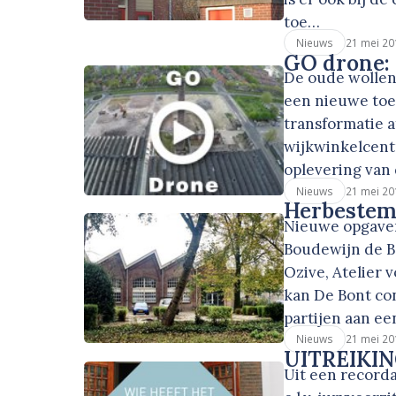
toe…
21 mei 20
Nieuws
GO drone: 
De oude wollens
een nieuwe toe
transformatie 
wijkwinkelcent
oplevering van
21 mei 20
Nieuws
Herbestem
Nieuwe opgave
Boudewijn de Bo
Ozive, Atelier 
kan De Bont con
partijen aan e
21 mei 20
Nieuws
UITREIKIN
Uit een recorda