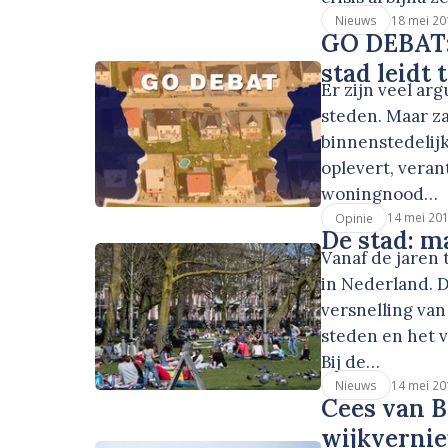
18 mei 20
Nieuws
GO DEBAT:
stad leidt
Er zijn veel ar
steden. Maar za
binnenstedelij
oplevert, vera
woningnood…
14 mei 20
Opinie
De stad: m
Vanaf de jaren 
in Nederland. De
versnelling van
steden en het v
Bij de…
14 mei 20
Nieuws
Cees van B
wijkvernie