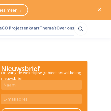
ees meer →
a
GO Projectenkaart
Thema’s
Over ons
Nieuwsbrief
Ontvang de wekelijkse gebiedsontwikkeling
nieuwsbrief