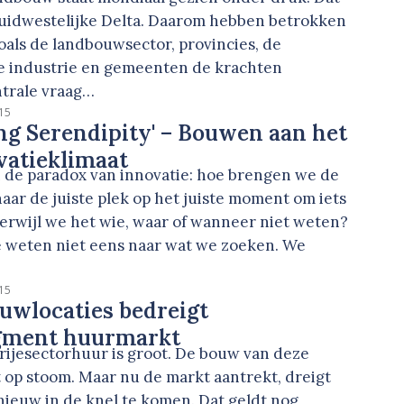
uidwestelijke Delta. Daarom hebben betrokken
oals de landbouwsector, provincies, de
 industrie en gemeenten de krachten
trale vraag…
15
ng Serendipity' – Bouwen aan het
vatieklimaat
n de paradox van innovatie: hoe brengen we de
aar de juiste plek op het juiste moment om iets
erwijl we het wie, waar of wanneer niet weten?
e weten niet eens naar wat we zoeken. We
15
uwlocaties bedreigt
gment huurmarkt
rijesectorhuur is groot. De bouw van deze
op stoom. Maar nu de markt aantrekt, dreigt
nieuw in de knel te komen. Dat geldt nog