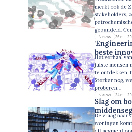
merkt ook de Z
stakeholders, z
petrochemische
gebundeld. Cen
26 mei 20
Nieuws
'Engineeri
beste inno
Het verhaal va
juiste mensen n
te ontdekken, t
Sterker nog, w
proberen…
24 mei 20
Nieuws
Slag om bo
middense
De vraag naar v
woningen komt 
dit segment op