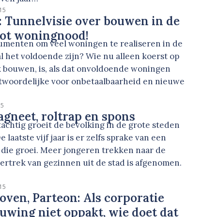
15
 Tunnelvisie over bouwen in de
 tot woningnood!
gumenten om veel woningen te realiseren in de
l het voldoende zijn? Wie nu alleen koerst op
k bouwen, is, als dat onvoldoende woningen
ntwoordelijke voor onbetaalbaarheid en nieuwe
15
agneet, roltrap en spons
tachtig groeit de bevolking in de grote steden
 laatste vijf jaar is er zelfs sprake van een
 die groei. Meer jongeren trekken naar de
ertrek van gezinnen uit de stad is afgenomen.
15
oven, Parteon: Als corporatie
uwing niet oppakt, wie doet dat