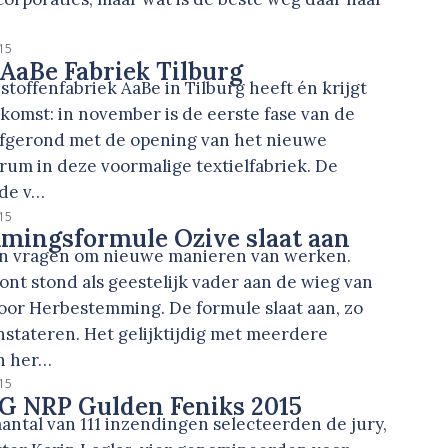
15
AaBe Fabriek Tilburg
toffenfabriek AaBe in Tilburg heeft én krijgt
komst: in november is de eerste fase van de
afgerond met de opening van het nieuwe
rum in deze voormalige textielfabriek. De
 de v…
15
mingsformule Ozive slaat aan
n vragen om nieuwe manieren van werken.
nt stond als geestelijk vader aan de wieg van
voor Herbestemming. De formule slaat aan, zo
stateren. Het gelijktijdig met meerdere
en her…
15
G NRP Gulden Feniks 2015
antal van 111 inzendingen selecteerden de jury,