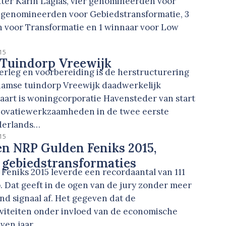
zitter Karin Laglas, vier genomineerden voor
e genomineerden voor Gebiedstransformatie, 3
voor Transformatie en 1 winnaar voor Low
15
 Tuindorp Vreewijk
erleg en voorbereiding is de herstructurering
damse tuindorp Vreewijk daadwerkelijk
aart is woningcorporatie Havensteder van start
novatiewerkzaamheden in de twee eerste
derlands…
15
n NRP Gulden Feniks 2015,
e gebiedstransformaties
Feniks 2015 leverde een recordaantal van 111
. Dat geeft in de ogen van de jury zonder meer
d signaal af. Het gegeven dat de
iteiten onder invloed van de economische
zeven jaar…