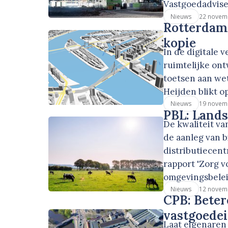
Vastgoedadvise
22 novem
Nieuws
Rotterdam 
kopie
In de digitale
ruimtelijke on
toetsen aan we
Heijden blikt o
19 novem
Nieuws
PBL: Land
De kwaliteit v
de aanleg van 
distributiecent
rapport 'Zorg v
omgevingsbelei
12 novem
Nieuws
CPB: Beter
vastgoede
Laat eigenaren