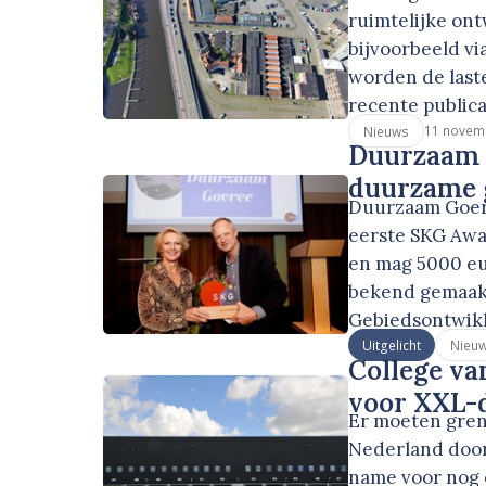
ruimtelijke ont
bijvoorbeeld v
worden de laste
recente publica
11 novem
Nieuws
Duurzaam 
duurzame 
Duurzaam Goere
eerste SKG Awa
en mag 5000 eu
bekend gemaakt
Gebiedsontwikk
Uitgelicht
Nieu
College va
voor XXL-d
Er moeten gren
Nederland door
name voor nog 