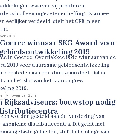
wikkelingen waarvan zij profiteren,
ia de ozb of een ingezetenenheffing. Daarmee
n eerlijker verdeeld, stelt het CPB in een
tie.
ber 2019
Goeree winnaar SKG Award voor
gebiedsontwikkeling 2019
e in Goeree-Overflakkee is de winnaar van de
rd 2019 voor duurzame gebiedsontwikkeling
ro besteden aan een duurzaam doel. Dat is
 aan het slot van het Jaarcongres
eling 2019.
7 november 2019
ws
n Rijksadviseurs: bouwstop nodig
istributiecentra
zen worden gesteld aan de ‘verdozing’ van
 anonieme distributiecentra. Dit geldt met
onaangetaste gebieden, stelt het College van