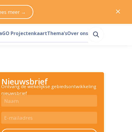
ees meer →
a
GO Projectenkaart
Thema’s
Over ons
Nieuwsbrief
Ontvang de wekelijkse gebiedsontwikkeling
nieuwsbrief