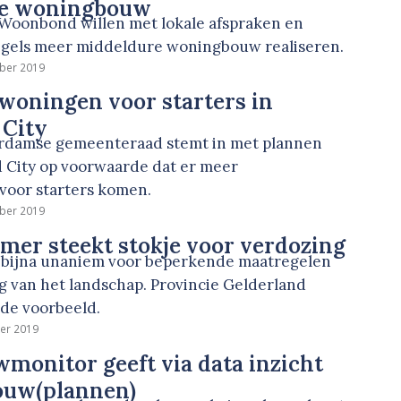
re woningbouw
Woonbond willen met lokale afspraken en
egels meer middeldure woningbouw realiseren.
ber 2019
woningen voor starters in
 City
rdamse gemeenteraad stemt in met plannen
 City op voorwaarde dat er meer
oor starters komen.
ber 2019
er steekt stokje voor verdozing
bijna unaniem voor beperkende maatregelen
g van het landschap. Provincie Gelderland
ede voorbeeld.
er 2019
onitor geeft via data inzicht
ouw(plannen)