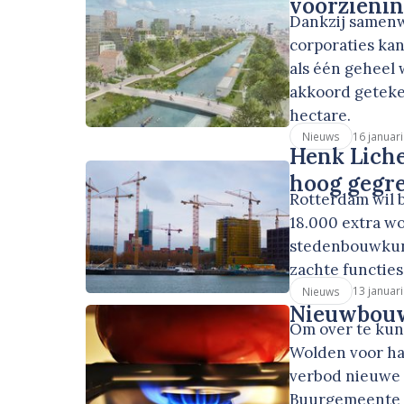
voorzieni
Dankzij samen
corporaties ka
als één geheel
akkoord geteke
hectare.
16 januar
Nieuws
Henk Liche
hoog gegr
Rotterdam wil 
18.000 extra w
stedenbouwkund
zachte functies
13 januar
Nieuws
Nieuwbouw
Om over te kun
Wolden voor ha
verbod nieuwe 
Buurgemeente S