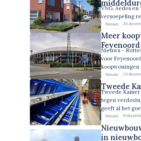
middeldu
VNG, Aedes en 
versoepeling r
20 decem
Nieuws
Meer koop
Feyenoord
Nieuws – Rotte
voor Feyenoord
koopwoningen v
10 decem
Nieuws
Tweede Kam
Tweede Kamer 
tegen verdozin
geeft al het go
9 decemb
Nieuws
Nieuwbouwm
in nieuwb