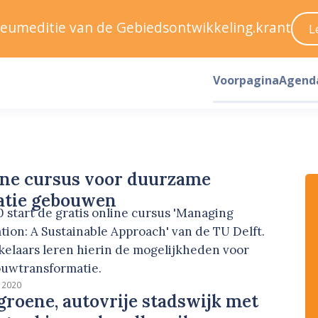
ileumeditie van de Gebiedsontwikkeling.krant
L
Voorpagina
Agend
ine cursus voor duurzame
atie gebouwen
 start de gratis online cursus 'Managing
tion: A Sustainable Approach' van de TU Delft.
elaars leren hierin de mogelijkheden voor
uwtransformatie.
i 2020
roene, autovrije stadswijk met