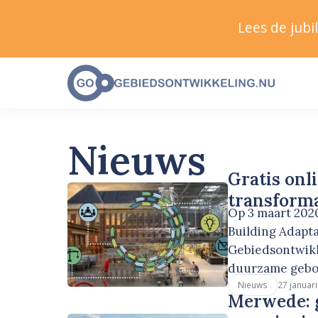
Lees de jub
Nieuws
Gratis onl
transform
Op 3 maart 2020
Building Adapta
Gebiedsontwikk
duurzame gebo
27 januar
Nieuws
Merwede: g