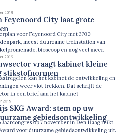
er 2019
 Feyenoord City laat grote
ien
erplan voor Feyenoord City met 3700
jdenpark, meest duurzame treinstation van
kelpromenade, bioscoop en nog veel meer.
er 2019
wsector vraagt kabinet kleine
g stikstofnormen
aatregelen kan het kabinet de ontwikkeling en
ningen weer vlot trekken. Dat schrijft de
or in een brief aan het kabinet.
r 2019
ijs SKG Award: stem op uw
 duurzame gebiedsontwikkeling
G Jaarcongres op 7 november in Den Haag reikt
 Award voor duurzame gebiedsontwikkeling uit.