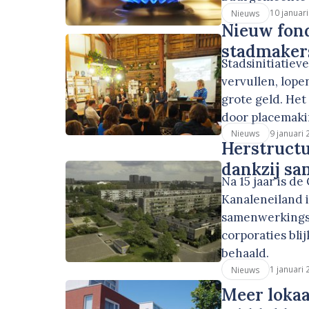
10 januar
Nieuws
Nieuw fond
stadmaker
Stadsinitiatiev
vervullen, lope
grote geld. He
door placemakin
9 januari
Nieuws
Herstructu
dankzij s
Na 15 jaar is d
Kanaleneiland 
samenwerkings
corporaties bli
behaald.
1 januari
Nieuws
Meer lokaa