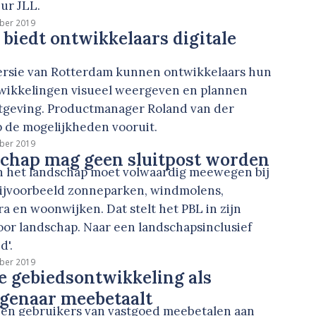
ur JLL.
ber 2019
biedt ontwikkelaars digitale
 versie van Rotterdam kunnen ontwikkelaars hun
twikkelingen visueel weergeven en plannen
tgeving. Productmanager Roland van der
p de mogelijkheden vooruit.
ber 2019
schap mag geen sluitpost worden
an het landschap moet volwaardig meewegen bij
bijvoorbeeld zonneparken, windmolens,
ra en woonwijken. Dat stelt het PBL in zijn
oor landschap. Naar een landschapsinclusief
d'.
ber 2019
e gebiedsontwikkeling als
igenaar meebetaalt
 en gebruikers van vastgoed meebetalen aan