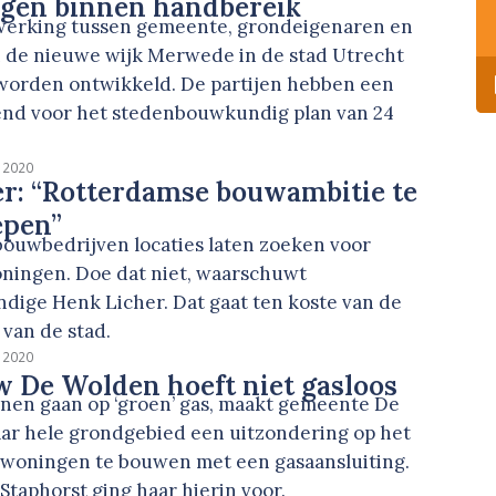
ngen binnen handbereik
werking tussen gemeente, grondeigenaren en
n de nieuwe wijk Merwede in de stad Utrecht
 worden ontwikkeld. De partijen hebben een
nd voor het stedenbouwkundig plan van 24
i 2020
r: “Rotterdamse bouwambitie te
epen”
bouwbedrijven locaties laten zoeken voor
oningen. Doe dat niet, waarschuwt
ige Henk Licher. Dat gaat ten koste van de
 van de stad.
i 2020
 De Wolden hoeft niet gasloos
nen gaan op ‘groen’ gas, maakt gemeente De
ar hele grondgebied een uitzondering op het
woningen te bouwen met een gasaansluiting.
taphorst ging haar hierin voor.