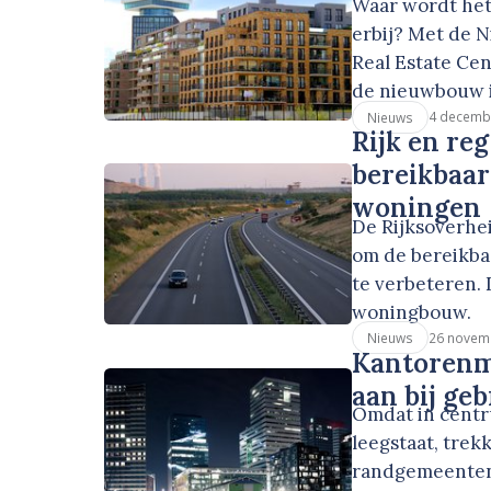
Waar wordt he
erbij? Met de 
Real Estate Cen
de nieuwbouw i
4 decemb
Nieuws
Rijk en re
bereikbaa
woningen
De Rijksoverhei
om de bereikba
te verbeteren.
woningbouw.
26 novem
Nieuws
Kantorenm
aan bij ge
Omdat in cent
leegstaat, trek
randgemeenten.