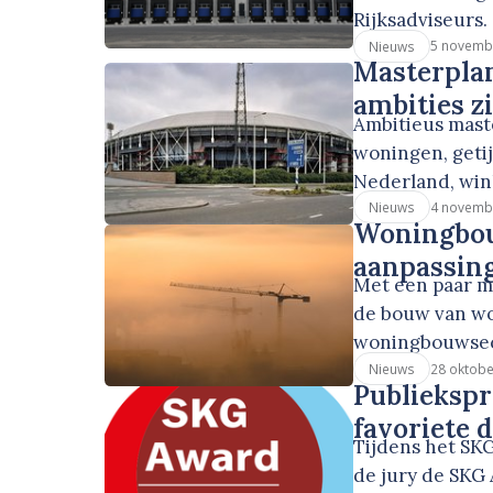
Rijksadviseurs.
5 novemb
Nieuws
Masterplan
ambities z
Ambitieus mast
woningen, geti
Nederland, win
4 novemb
Nieuws
Woningbou
aanpassin
Met een paar m
de bouw van wo
woningbouwsect
28 oktobe
Nieuws
Publiekspr
favoriete
Tijdens het SK
de jury de SKG