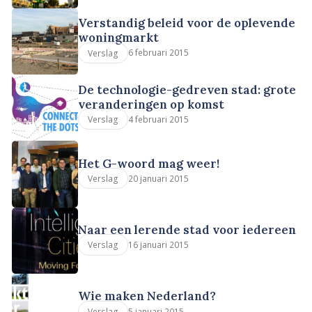
Verstandig beleid voor de oplevende
woningmarkt
6 februari 2015
Verslag
De technologie-gedreven stad: grote
veranderingen op komst
4 februari 2015
Verslag
Het G-woord mag weer!
20 januari 2015
Verslag
Naar een lerende stad voor iedereen
16 januari 2015
Verslag
Wie maken Nederland?
5 januari 2015
Verslag