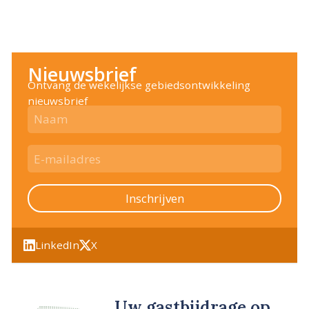
Nieuwsbrief
Ontvang de wekelijkse gebiedsontwikkeling
nieuwsbrief
Inschrijven
LinkedIn
X
Uw gastbijdrage op