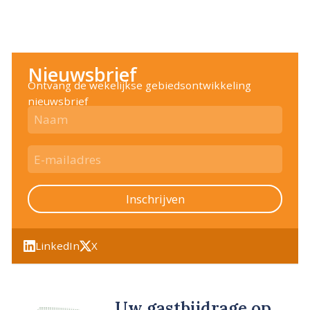
Nieuwsbrief
Ontvang de wekelijkse gebiedsontwikkeling
nieuwsbrief
Inschrijven
LinkedIn
X
Uw gastbijdrage op