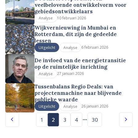
veelbelovende ontwikkelvorm voor
gebiedsontwikkelaars
10 februari 2026
Analyse
Wijkvernieuwing in Mumbai en
Rotterdam, dit zijn de gedeelde
lessen
6 februari 2026
Uitgelicht
Analyse
De invloed van de energietransitie
op de ruimtelijke inrichting
27 januari 2026
Analyse
Tussenbalans Regio Deals: van
projectenmachine naar blijvende
publieke waarde
26 januari 2026
Uitgelicht
Analyse
1
2
3
4
30