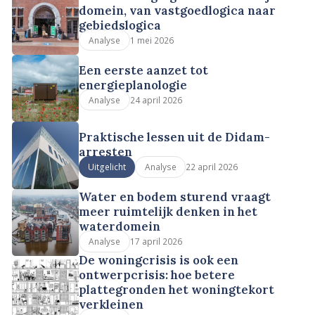
domein, van vastgoedlogica naar
gebiedslogica
1 mei 2026
Analyse
Een eerste aanzet tot
energieplanologie
24 april 2026
Analyse
Praktische lessen uit de Didam-
arresten
22 april 2026
Uitgelicht
Analyse
Water en bodem sturend vraagt
meer ruimtelijk denken in het
waterdomein
17 april 2026
Analyse
De woningcrisis is ook een
ontwerpcrisis: hoe betere
plattegronden het woningtekort
verkleinen