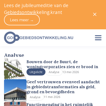
Lees de jubileumeditie van de
Gebiedsontwikkeling.krant
Lees meer →
Analyse
Bouwen door de Buurt, de
woningcorporaties zien er brood in
13 mei 2026
Uitgelicht
Analyse
Geef vertrouwen evenveel aandacht
in gebiedstransformaties als geld,
grond en bevoegdheden
11 mei 2026
Analyse
Functiemenging in het ruimtelijk