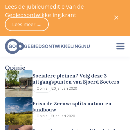
Lees de jubileumeditie van de
Gebiedsontwikkeling.krant
Lees meer →
Opinie
Socialere pleinen? Volg deze 3
uitgangspunten van Sjoerd Soeters
20 januari 2020
Opinie
Friso de Zeeuw: splits natuur en
landbouw
9 januari 2020
Opinie