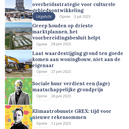
overheidsstrategie voor culturele
gebiedsontwikkeling
3 juli 2023
Uitgelicht
Opinie
Greep houden op drieste
marktplannen, het
voorbereidingsbesluit helpt
28 juni 2023
Opinie
Laat waardestijging grond ten goede
komen aan woningbouw, niet aan de
eigenaar
27 juni 2023
Opinie
Sociale huur verdient een (lage)
maatschappelijke grondprijs
26 juni 2023
Opinie
Klimaatrobuuste GREX: tijd voor
nieuwe rekensommen
12 juni 2023
Opinie