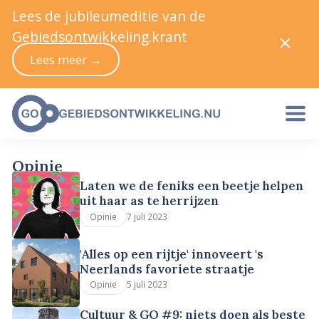
Lees de jubileumeditie van de
Gebiedsontwikkeling.krant
Lees meer →
Opinie
Laten we de feniks een beetje helpen
uit haar as te herrijzen
7 juli 2023
Opinie
'Alles op een rijtje' innoveert 's
Neerlands favoriete straatje
5 juli 2023
Opinie
Cultuur & GO #9: niets doen als beste